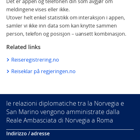
Det er appen og telefonen din som avgjør om
meldingene vises eller ikke.
Utover helt enkel statistikk om interaksjon i appen,
samler vi ikke inn data som kan knytte sammen
person, telefon og posisjon – uansett kombinasjon.
Related links
Reiseregistrering.no
Reiseklar på regjeringen.no
le relazioni diplomatiche tra la Norvegia e
San Marino vengono amministrate dalla
Reale Ambasciata di Norvegia a Roma
Indirizzo / adresse