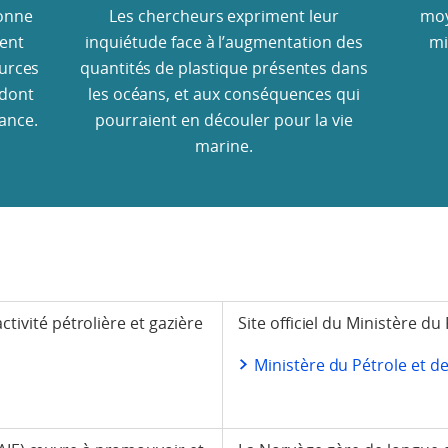
bonne
Les chercheurs expriment leur
moy
tent
inquiétude face à l’augmentation des
mi
ources
quantités de plastique présentes dans
 dont
les océans, et aux conséquences qui
ance.
pourraient en découler pour la vie
marine.
activité pétrolière et gazière
Site officiel du Ministère du 
Ministère du Pétrole et de