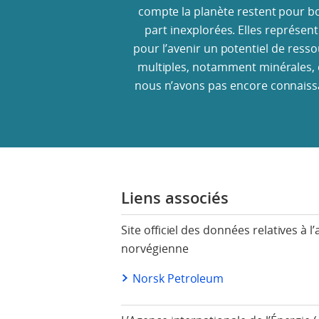
compte la planète restent pour 
part inexplorées. Elles représen
pour l’avenir un potentiel de ress
multiples, notamment minérales,
nous n’avons pas encore connaiss
Liens associés
Site officiel des données relatives à l’
norvégienne
Norsk Petroleum