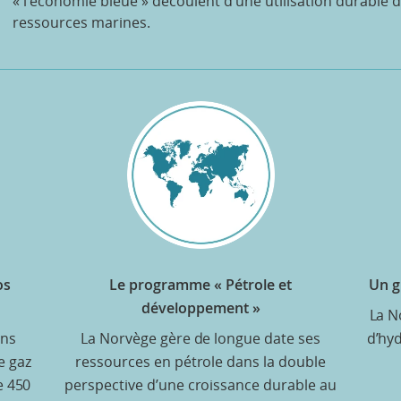
« l’économie bleue » découlent d’une utilisation durable 
ressources marines.
os
Le programme « Pétrole et
Un g
développement »
La N
ons
La Norvège gère de longue date ses
d’hyd
e gaz
ressources en pétrole dans la double
e 450
perspective d’une croissance durable au