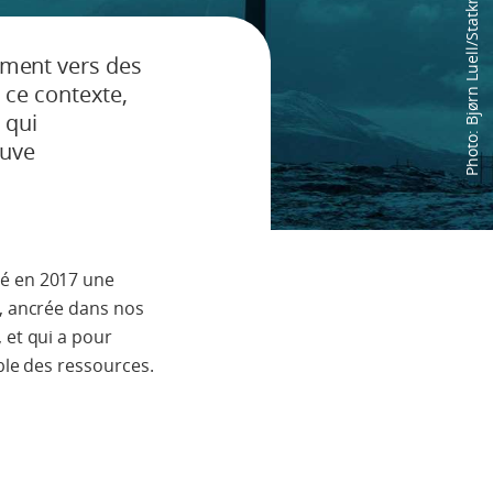
Photo: Bjørn Luell/Statkraft
ment vers des
 ce contexte,
 qui
ouve
é en 2017 une
, ancrée dans nos
 et qui a pour
ble des ressources.