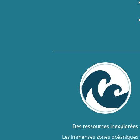
Des ressources inexplorées
Les immenses zones océaniques