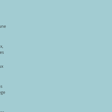
 une
x,
es
ux
ns
ège