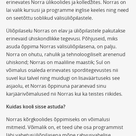
erinevates Norra ülikoolides ja kolledžites. Norras on
lai valik kursusi ja programme inglise keeles ning need
on seetõttu soblikud välisüliõpilastele.
Üliõpilaselu Norras on elav ja üliõpilastele pakutakse
erinevaid ühiskondlikke tegevusi. Põhjuseid, miks
asuda õppima Norras välisüliõpilasena, on palju.
Norra on ohutu, rahulik ja tehnoloogiliselt arenenud
ühiskond; Norras on maaliline maastik; Sul on
võimalus osaleda erinevates sporditegevustes nii
suvel kui talvel ning muidugi on lisaväärtuseks see
asjaolu, et Norras õppinuna paranevad sinu
karjäärivõimalused nii Norras kui ka teistes riikides.
Kuidas kooli sisse astuda?
Norras kõrgkoolides õppimiseks on võimalusi
mitmeid. Võimalik on, et teed ühe osa programmist
läbi vahetusüliõpilasena mõne rahvusvahelise