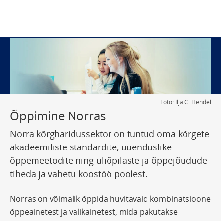
Foto: Ilja C. Hendel
Õppimine Norras
Norra kõrgharidussektor on tuntud oma kõrgete
akadeemiliste standardite, uuenduslike
õppemeetodite ning üliõpilaste ja õppejõudude
tiheda ja vahetu koostöö poolest.
Norras on võimalik õppida huvitavaid kombinatsioone
õppeainetest ja valikainetest, mida pakutakse