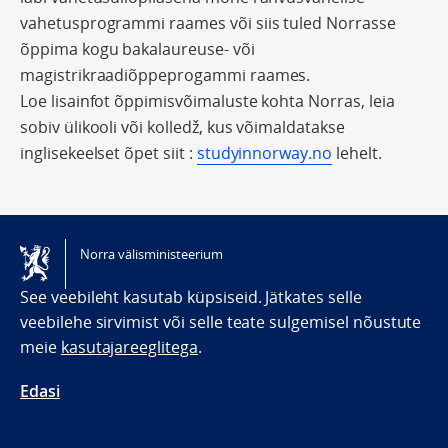
vahetusprogrammi raames või siis tuled Norrasse
õppima kogu bakalaureuse- või
magistrikraadiõppeprogammi raames.
Loe lisainfot õppimisvõimaluste kohta Norras, leia
sobiv ülikooli või kolledž, kus võimaldatakse
inglisekeelset õpet siit :
studyinnorway.no
lehelt.
Norra välisministeerium
See veebileht kasutab küpsiseid. Jätkates selle
veebilehe sirvimist või selle teate sulgemisel nõustute
meie
kasutajareeglitega
.
Edasi