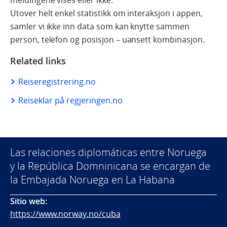
Utover helt enkel statistikk om interaksjon i appen,
samler vi ikke inn data som kan knytte sammen
person, telefon og posisjon – uansett kombinasjon.
Related links
Reiseregistrering.no
Reiseklar på regjeringen.no
Las relaciones diplomáticas entre Noruega
y la República Domninicana se encargan de
la Embajada Noruega en La Habana
Sitio web:
https://www.norway.no/cuba